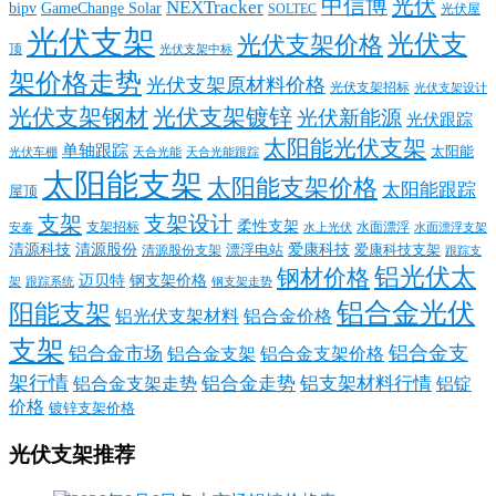
中信博
光伏
NEXTracker
bipv
GameChange Solar
SOLTEC
光伏屋
光伏支架
光伏支
光伏支架价格
顶
光伏支架中标
架价格走势
光伏支架原材料价格
光伏支架招标
光伏支架设计
光伏支架钢材
光伏支架镀锌
光伏新能源
光伏跟踪
太阳能光伏支架
单轴跟踪
太阳能
光伏车棚
天合光能
天合光能跟踪
太阳能支架
太阳能支架价格
太阳能跟踪
屋顶
支架
支架设计
柔性支架
支架招标
水面漂浮
安泰
水面漂浮支架
水上光伏
清源科技
爱康科技
清源股份
清源股份支架
漂浮电站
爱康科技支架
跟踪支
铝光伏太
钢材价格
迈贝特
钢支架价格
架
跟踪系统
钢支架走势
铝合金光伏
阳能支架
铝光伏支架材料
铝合金价格
支架
铝合金支
铝合金市场
铝合金支架
铝合金支架价格
架行情
铝合金走势
铝支架材料行情
铝合金支架走势
铝锭
价格
镀锌支架价格
光伏支架推荐