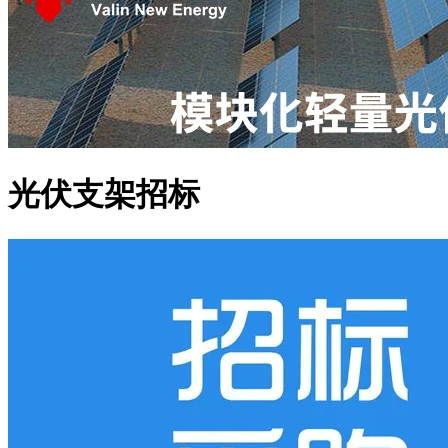
光伏支架招标