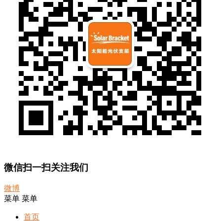
微信扫一扫关注我们
微博
菜单
菜单
首页