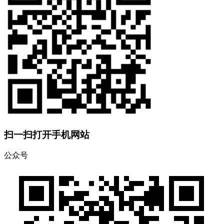
扫一扫打开手机网站
公众号