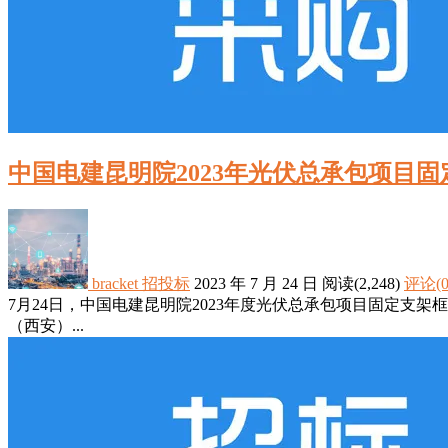
中国电建昆明院2023年光伏总承包项目
bracket
招投标
2023 年 7 月 24 日
阅读
(2,248)
评论(0
7月24日，中国电建昆明院2023年度光伏总承包项目固定
（西安）...