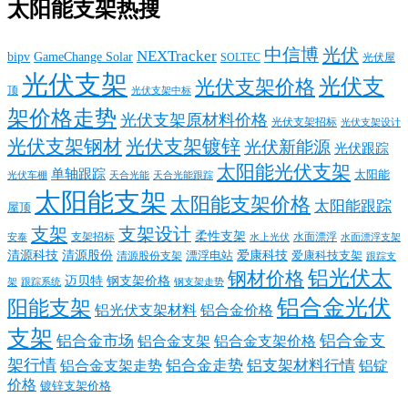
太阳能支架热搜
中信博
光伏
NEXTracker
bipv
GameChange Solar
SOLTEC
光伏屋
光伏支架
光伏支
光伏支架价格
顶
光伏支架中标
架价格走势
光伏支架原材料价格
光伏支架招标
光伏支架设计
光伏支架钢材
光伏支架镀锌
光伏新能源
光伏跟踪
太阳能光伏支架
单轴跟踪
太阳能
光伏车棚
天合光能
天合光能跟踪
太阳能支架
太阳能支架价格
太阳能跟踪
屋顶
支架
支架设计
柔性支架
支架招标
水面漂浮
安泰
水面漂浮支架
水上光伏
清源科技
爱康科技
清源股份
清源股份支架
漂浮电站
爱康科技支架
跟踪支
铝光伏太
钢材价格
迈贝特
钢支架价格
架
跟踪系统
钢支架走势
铝合金光伏
阳能支架
铝光伏支架材料
铝合金价格
支架
铝合金支
铝合金市场
铝合金支架
铝合金支架价格
架行情
铝合金走势
铝支架材料行情
铝合金支架走势
铝锭
价格
镀锌支架价格