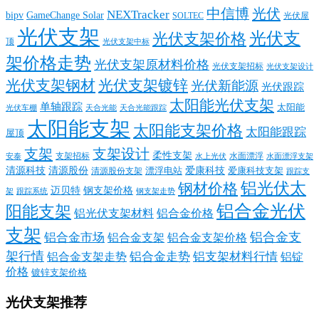
中信博
光伏
NEXTracker
bipv
GameChange Solar
SOLTEC
光伏屋
光伏支架
光伏支
光伏支架价格
顶
光伏支架中标
架价格走势
光伏支架原材料价格
光伏支架招标
光伏支架设计
光伏支架钢材
光伏支架镀锌
光伏新能源
光伏跟踪
太阳能光伏支架
单轴跟踪
太阳能
光伏车棚
天合光能
天合光能跟踪
太阳能支架
太阳能支架价格
太阳能跟踪
屋顶
支架
支架设计
柔性支架
支架招标
水面漂浮
安泰
水面漂浮支架
水上光伏
清源科技
爱康科技
清源股份
清源股份支架
漂浮电站
爱康科技支架
跟踪支
铝光伏太
钢材价格
迈贝特
钢支架价格
架
跟踪系统
钢支架走势
铝合金光伏
阳能支架
铝光伏支架材料
铝合金价格
支架
铝合金支
铝合金市场
铝合金支架
铝合金支架价格
架行情
铝合金走势
铝支架材料行情
铝合金支架走势
铝锭
价格
镀锌支架价格
光伏支架推荐