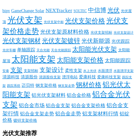
中信博
光伏
NEXTracker
bipv
GameChange Solar
SOLTEC
光伏屋
光伏支架
光伏支
光伏支架价格
顶
光伏支架中标
架价格走势
光伏支架原材料价格
光伏支架招标
光伏支架设计
光伏支架钢材
光伏支架镀锌
光伏新能源
光伏跟踪
太阳能光伏支架
单轴跟踪
太阳能
光伏车棚
天合光能
天合光能跟踪
太阳能支架
太阳能支架价格
太阳能跟踪
屋顶
支架
支架设计
柔性支架
支架招标
水面漂浮
安泰
水面漂浮支架
水上光伏
清源科技
爱康科技
清源股份
清源股份支架
漂浮电站
爱康科技支架
跟踪支
铝光伏太
钢材价格
迈贝特
钢支架价格
架
跟踪系统
钢支架走势
铝合金光伏
阳能支架
铝光伏支架材料
铝合金价格
支架
铝合金支
铝合金市场
铝合金支架
铝合金支架价格
架行情
铝合金走势
铝支架材料行情
铝合金支架走势
铝锭
价格
镀锌支架价格
光伏支架推荐