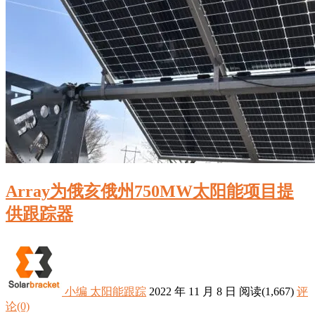
Array为俄亥俄州750MW太阳能项目提
供跟踪器
小编
太阳能跟踪
2022 年 11 月 8 日
阅读
(1,667)
评
论(0)