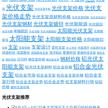
bipv
GameChange Solar
SOLTEC
光伏屋
光伏支架
光伏支
光伏支架价格
顶
光伏支架中标
架价格走势
光伏支架原材料价格
光伏支架招标
光伏支架设计
光伏支架钢材
光伏支架镀锌
光伏新能源
光伏跟踪
太阳能光伏支架
单轴跟踪
太阳能
光伏车棚
天合光能
天合光能跟踪
太阳能支架
太阳能支架价格
太阳能跟踪
屋顶
支架
支架设计
柔性支架
支架招标
水面漂浮
安泰
水面漂浮支架
水上光伏
清源科技
爱康科技
清源股份
清源股份支架
漂浮电站
爱康科技支架
跟踪支
铝光伏太
钢材价格
迈贝特
钢支架价格
架
跟踪系统
钢支架走势
铝合金光伏
阳能支架
铝光伏支架材料
铝合金价格
支架
铝合金支
铝合金市场
铝合金支架
铝合金支架价格
架行情
铝合金走势
铝支架材料行情
铝合金支架走势
铝锭
价格
镀锌支架价格
光伏支架推荐