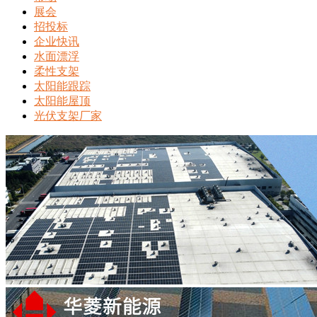
展会
招投标
企业快讯
水面漂浮
柔性支架
太阳能跟踪
太阳能屋顶
光伏支架厂家