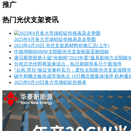
推广
热门光伏支架资讯
2025年9月各大市场铝锭价格表及走势图
2023年4月10日 光伏支架原材料价格汇总(上午)
中核坤能800MW太阳能光伏支架框架采购招标
康贝斯荣获第十届“光能杯”2022年度“最具影响力太阳能
分布式光伏即将迎来试点，拓日新能等多只个股涨停
“台风‘苏拉’验证安泰科实力：柔性太阳能光伏支架保障
碳中和概念板块成市场焦点 19只概念股集体涨停 机构
2025年9月19日各大市场铝锭价格表