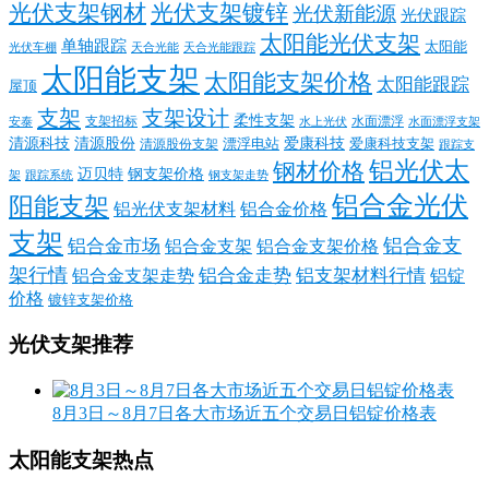
光伏支架钢材
光伏支架镀锌
光伏新能源
光伏跟踪
太阳能光伏支架
单轴跟踪
太阳能
光伏车棚
天合光能
天合光能跟踪
太阳能支架
太阳能支架价格
太阳能跟踪
屋顶
支架
支架设计
柔性支架
支架招标
水面漂浮
安泰
水面漂浮支架
水上光伏
清源科技
爱康科技
清源股份
清源股份支架
漂浮电站
爱康科技支架
跟踪支
铝光伏太
钢材价格
迈贝特
钢支架价格
架
跟踪系统
钢支架走势
铝合金光伏
阳能支架
铝光伏支架材料
铝合金价格
支架
铝合金支
铝合金市场
铝合金支架
铝合金支架价格
架行情
铝合金走势
铝支架材料行情
铝合金支架走势
铝锭
价格
镀锌支架价格
光伏支架推荐
8月3日～8月7日各大市场近五个交易日铝锭价格表
太阳能支架热点