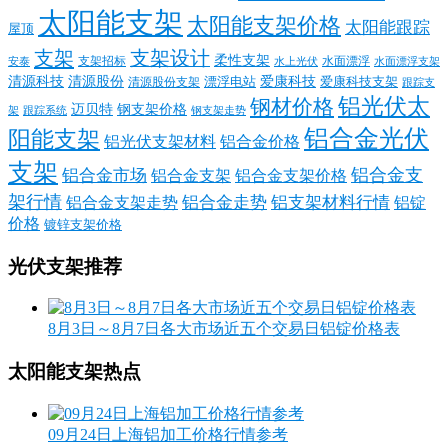
太阳能支架
太阳能支架价格
太阳能跟踪
屋顶
支架
支架设计
柔性支架
支架招标
水面漂浮
安泰
水面漂浮支架
水上光伏
清源科技
爱康科技
清源股份
清源股份支架
漂浮电站
爱康科技支架
跟踪支
铝光伏太
钢材价格
迈贝特
钢支架价格
架
跟踪系统
钢支架走势
铝合金光伏
阳能支架
铝光伏支架材料
铝合金价格
支架
铝合金支
铝合金市场
铝合金支架
铝合金支架价格
架行情
铝合金走势
铝支架材料行情
铝合金支架走势
铝锭
价格
镀锌支架价格
光伏支架推荐
8月3日～8月7日各大市场近五个交易日铝锭价格表
太阳能支架热点
09月24日上海铝加工价格行情参考