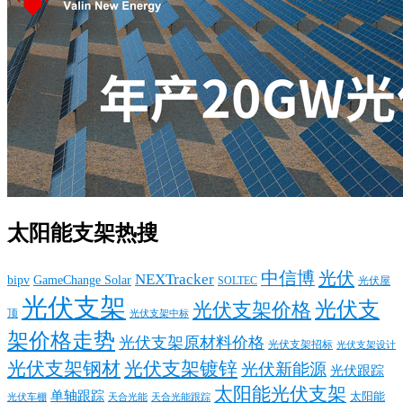
太阳能支架热搜
中信博
光伏
NEXTracker
bipv
GameChange Solar
SOLTEC
光伏屋
光伏支架
光伏支
光伏支架价格
顶
光伏支架中标
架价格走势
光伏支架原材料价格
光伏支架招标
光伏支架设计
光伏支架钢材
光伏支架镀锌
光伏新能源
光伏跟踪
太阳能光伏支架
单轴跟踪
太阳能
光伏车棚
天合光能
天合光能跟踪