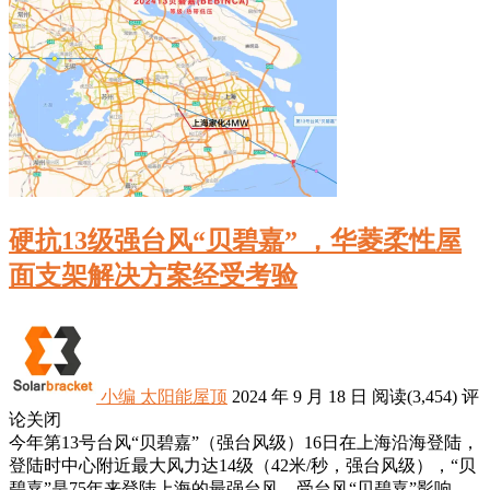
硬抗13级强台风“贝碧嘉” ，华菱柔性屋
面支架解决方案经受考验
小编
太阳能屋顶
2024 年 9 月 18 日
阅读
(3,454)
评
论关闭
今年第13号台风“贝碧嘉”（强台风级）16日在上海沿海登陆，
登陆时中心附近最大风力达14级（42米/秒，强台风级），“贝
碧嘉”是75年来登陆上海的最强台风。受台风“贝碧嘉”影响，