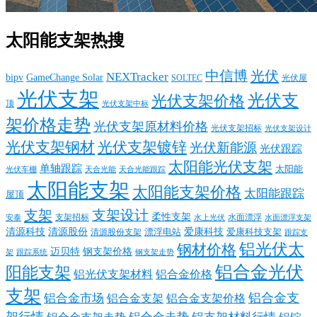
太阳能支架热搜
中信博
光伏
NEXTracker
bipv
GameChange Solar
SOLTEC
光伏屋
光伏支架
光伏支
光伏支架价格
顶
光伏支架中标
架价格走势
光伏支架原材料价格
光伏支架招标
光伏支架设计
光伏支架钢材
光伏支架镀锌
光伏新能源
光伏跟踪
太阳能光伏支架
单轴跟踪
太阳能
光伏车棚
天合光能
天合光能跟踪
太阳能支架
太阳能支架价格
太阳能跟踪
屋顶
支架
支架设计
柔性支架
支架招标
水面漂浮
安泰
水面漂浮支架
水上光伏
清源科技
爱康科技
清源股份
清源股份支架
漂浮电站
爱康科技支架
跟踪支
铝光伏太
钢材价格
迈贝特
钢支架价格
架
跟踪系统
钢支架走势
铝合金光伏
阳能支架
铝光伏支架材料
铝合金价格
支架
铝合金支
铝合金市场
铝合金支架
铝合金支架价格