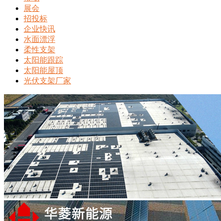
展会
招投标
企业快讯
水面漂浮
柔性支架
太阳能跟踪
太阳能屋顶
光伏支架厂家