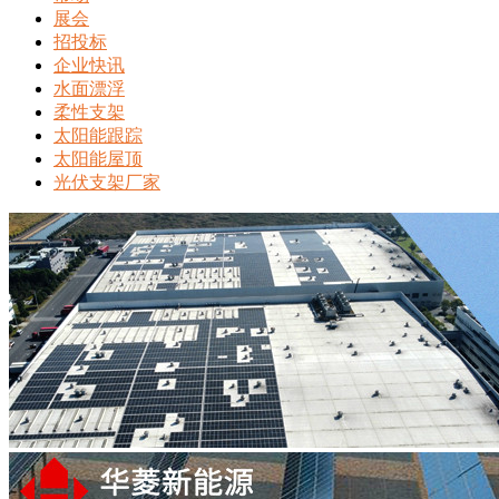
展会
招投标
企业快讯
水面漂浮
柔性支架
太阳能跟踪
太阳能屋顶
光伏支架厂家