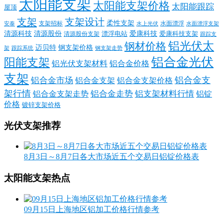
太阳能支架
太阳能支架价格
太阳能跟踪
屋顶
支架
支架设计
柔性支架
支架招标
水面漂浮
安泰
水面漂浮支架
水上光伏
清源科技
爱康科技
清源股份
清源股份支架
漂浮电站
爱康科技支架
跟踪支
铝光伏太
钢材价格
迈贝特
钢支架价格
架
跟踪系统
钢支架走势
铝合金光伏
阳能支架
铝光伏支架材料
铝合金价格
支架
铝合金支
铝合金市场
铝合金支架
铝合金支架价格
架行情
铝合金走势
铝支架材料行情
铝合金支架走势
铝锭
价格
镀锌支架价格
光伏支架推荐
8月3日～8月7日各大市场近五个交易日铝锭价格表
太阳能支架热点
09月15日上海地区铝加工价格行情参考