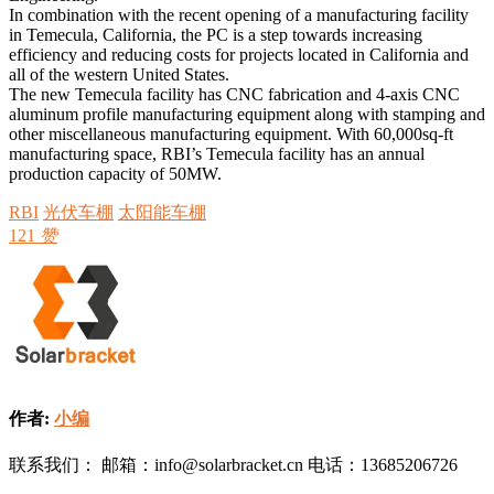
In combination with the recent opening of a manufacturing facility
in Temecula, California, the PC is a step towards increasing
efficiency and reducing costs for projects located in California and
all of the western United States.
The new Temecula facility has CNC fabrication and 4-axis CNC
aluminum profile manufacturing equipment along with stamping and
other miscellaneous manufacturing equipment. With 60,000sq-ft
manufacturing space, RBI’s Temecula facility has an annual
production capacity of 50MW.
RBI
光伏车棚
太阳能车棚
121
赞
作者:
小编
联系我们： 邮箱：info@solarbracket.cn 电话：13685206726