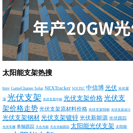
太阳能支架热搜
中信博
光伏
NEXTracker
bipv
GameChange Solar
SOLTEC
光伏屋
光伏支架
光伏支
光伏支架价格
顶
光伏支架中标
架价格走势
光伏支架原材料价格
光伏支架招标
光伏支架设计
光伏支架钢材
光伏支架镀锌
光伏新能源
光伏跟踪
太阳能光伏支架
单轴跟踪
太阳能
光伏车棚
天合光能
天合光能跟踪