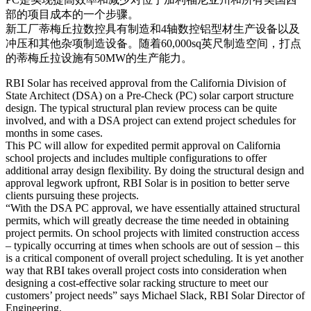
部的项目成本的一个步骤。
新工厂蒂梅丘拉数控具有制造和4轴数控铝型材生产设备以及
冲压和其他杂项制造设备。随着60,000sq英尺制造空间，打点
的蒂梅丘拉设施有50MW的生产能力。
RBI Solar has received approval from the California Division of
State Architect (DSA) on a Pre-Check (PC) solar carport structure
design. The typical structural plan review process can be quite
involved, and with a DSA project can extend project schedules for
months in some cases.
This PC will allow for expedited permit approval on California
school projects and includes multiple configurations to offer
additional array design flexibility. By doing the structural design and
approval legwork upfront, RBI Solar is in position to better serve
clients pursuing these projects.
“With the DSA PC approval, we have essentially attained structural
permits, which will greatly decrease the time needed in obtaining
project permits. On school projects with limited construction access
– typically occurring at times when schools are out of session – this
is a critical component of overall project scheduling. It is yet another
way that RBI takes overall project costs into consideration when
designing a cost-effective solar racking structure to meet our
customers’ project needs” says Michael Slack, RBI Solar Director of
Engineering.