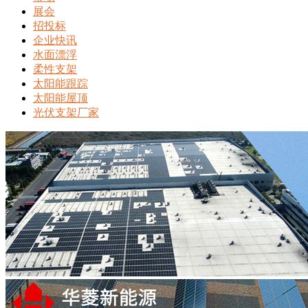
展会
招投标
企业快讯
水面漂浮
柔性支架
太阳能跟踪
太阳能屋顶
光伏支架厂家