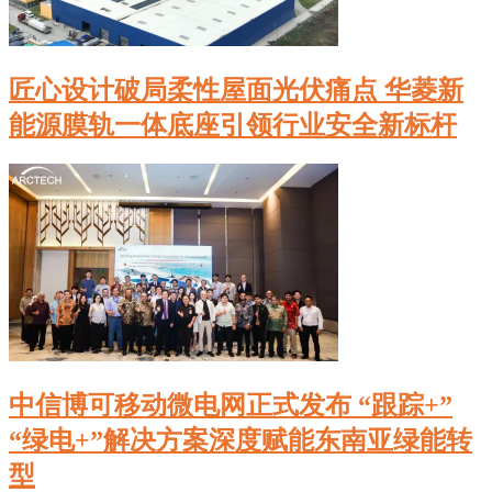
匠心设计破局柔性屋面光伏痛点 华菱新
能源膜轨一体底座引领行业安全新标杆
中信博可移动微电网正式发布 “跟踪+”
“绿电+”解决方案深度赋能东南亚绿能转
型