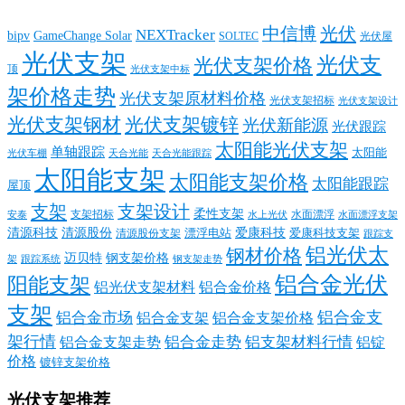
中信博
光伏
NEXTracker
bipv
GameChange Solar
SOLTEC
光伏屋
光伏支架
光伏支
光伏支架价格
顶
光伏支架中标
架价格走势
光伏支架原材料价格
光伏支架招标
光伏支架设计
光伏支架钢材
光伏支架镀锌
光伏新能源
光伏跟踪
太阳能光伏支架
单轴跟踪
太阳能
光伏车棚
天合光能
天合光能跟踪
太阳能支架
太阳能支架价格
太阳能跟踪
屋顶
支架
支架设计
柔性支架
支架招标
水面漂浮
安泰
水面漂浮支架
水上光伏
清源科技
爱康科技
清源股份
清源股份支架
漂浮电站
爱康科技支架
跟踪支
铝光伏太
钢材价格
迈贝特
钢支架价格
架
跟踪系统
钢支架走势
铝合金光伏
阳能支架
铝光伏支架材料
铝合金价格
支架
铝合金支
铝合金市场
铝合金支架
铝合金支架价格
架行情
铝合金走势
铝支架材料行情
铝合金支架走势
铝锭
价格
镀锌支架价格
光伏支架推荐