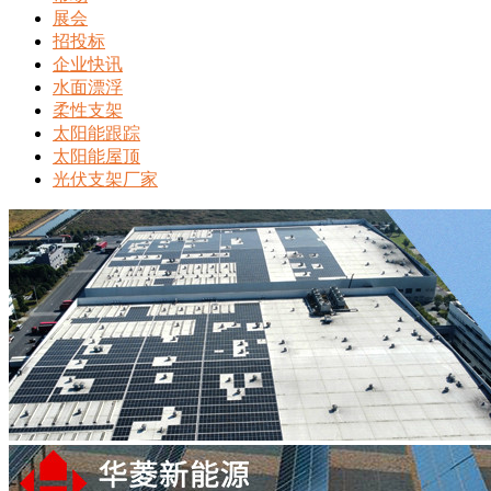
展会
招投标
企业快讯
水面漂浮
柔性支架
太阳能跟踪
太阳能屋顶
光伏支架厂家