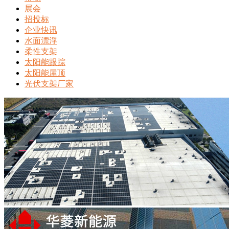
展会
招投标
企业快讯
水面漂浮
柔性支架
太阳能跟踪
太阳能屋顶
光伏支架厂家