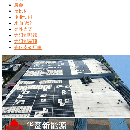
展会
招投标
企业快讯
水面漂浮
柔性支架
太阳能跟踪
太阳能屋顶
光伏支架厂家