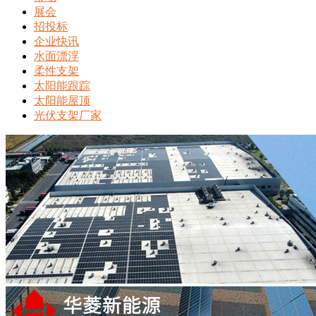
展会
招投标
企业快讯
水面漂浮
柔性支架
太阳能跟踪
太阳能屋顶
光伏支架厂家