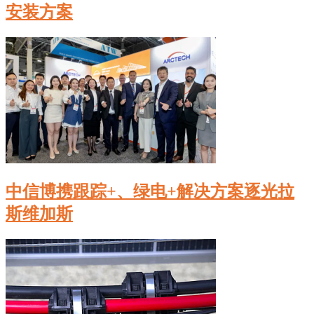
安装方案
中信博携跟踪+、绿电+解决方案逐光拉
斯维加斯