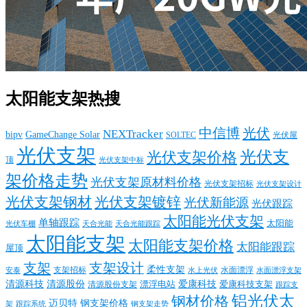
太阳能支架热搜
中信博
光伏
NEXTracker
bipv
GameChange Solar
SOLTEC
光伏屋
光伏支架
光伏支
光伏支架价格
顶
光伏支架中标
架价格走势
光伏支架原材料价格
光伏支架招标
光伏支架设计
光伏支架钢材
光伏支架镀锌
光伏新能源
光伏跟踪
太阳能光伏支架
单轴跟踪
太阳能
光伏车棚
天合光能
天合光能跟踪
太阳能支架
太阳能支架价格
太阳能跟踪
屋顶
支架
支架设计
柔性支架
支架招标
水面漂浮
安泰
水面漂浮支架
水上光伏
清源科技
爱康科技
清源股份
清源股份支架
漂浮电站
爱康科技支架
跟踪支
铝光伏太
钢材价格
迈贝特
钢支架价格
架
跟踪系统
钢支架走势