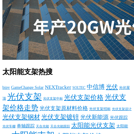
太阳能支架热搜
中信博
光伏
NEXTracker
bipv
GameChange Solar
SOLTEC
光伏屋
光伏支架
光伏支
光伏支架价格
顶
光伏支架中标
架价格走势
光伏支架原材料价格
光伏支架招标
光伏支架设计
光伏支架钢材
光伏支架镀锌
光伏新能源
光伏跟踪
太阳能光伏支架
单轴跟踪
太阳能
光伏车棚
天合光能
天合光能跟踪