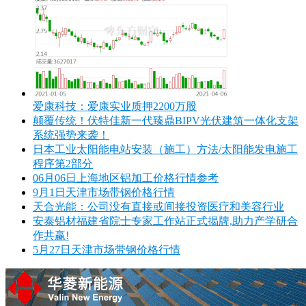
爱康科技：爱康实业质押2200万股
颠覆传统！伏特佳新一代臻鼎BIPV光伏建筑一体化支架
系统强势来袭！
日本工业太阳能电站安装（施工）方法/太阳能发电施工
程序第2部分
06月06日上海地区铝加工价格行情参考
9月1日天津市场带钢价格行情
天合光能：公司没有直接或间接投资医疗和美容行业
安泰铝材福建省院士专家工作站正式揭牌,助力产学研合
作共赢!
5月27日天津市场带钢价格行情