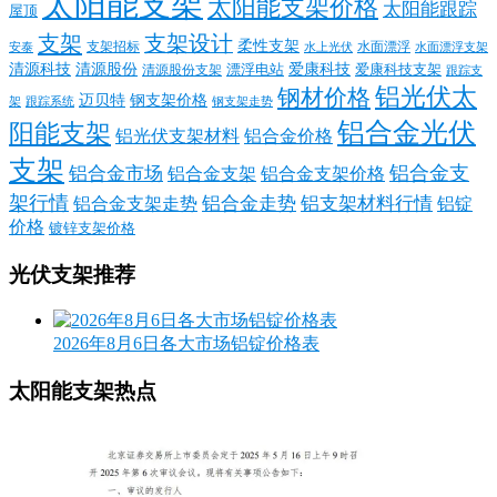
太阳能支架
太阳能支架价格
太阳能跟踪
屋顶
支架
支架设计
柔性支架
支架招标
水面漂浮
安泰
水面漂浮支架
水上光伏
清源科技
爱康科技
清源股份
清源股份支架
漂浮电站
爱康科技支架
跟踪支
铝光伏太
钢材价格
迈贝特
钢支架价格
架
跟踪系统
钢支架走势
铝合金光伏
阳能支架
铝光伏支架材料
铝合金价格
支架
铝合金支
铝合金市场
铝合金支架
铝合金支架价格
架行情
铝合金走势
铝支架材料行情
铝合金支架走势
铝锭
价格
镀锌支架价格
光伏支架推荐
2026年8月6日各大市场铝锭价格表
太阳能支架热点