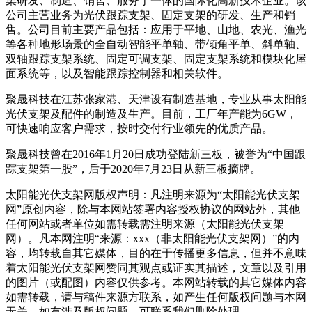
集研发、制造、销售、服务于一体的国际化高新技术企业。该
公司主营业务为光伏跟踪支架、固定支架的研发、生产和销
售。公司目前主要产品包括：应用于平地、山地、农光、渔光
等各种地形场景的全自动智能平单轴、带倾角平单、斜单轴、
双轴跟踪支架系统、固定可调支架、固定支架系统和模块化屋
面系统等，以及智能跟踪控制器和相关软件。
聚晟科技在江苏张家港、天津设有制造基地，专业从事太阳能
光伏支架及配件的制造及生产。目前，工厂年产能为6GW，
可快速响应客户需求，按时交付行业领先的优质产品。
聚晟科技曾在2016年1月20日成功登陆新三板，被誉为“中国跟
踪支架第一股”，后于2020年7月23日从新三板摘牌。
太阳能光伏支架网版权声明：凡注明来源为“太阳能光伏支架
网”原创内容，除与本网站签署内容授权协议的网站外，其他
任何网站或者单位如需转载需注明来源（太阳能光伏支架
网）。凡本网注明“来源：xxx（非太阳能光伏支架网）”的内
容，均转载自其它媒体，目的在于传播更多信息，但并不意味
着太阳能光伏支架网赞同其观点或证实其描述，文章以及引用
的图片（或配图）内容仅供参考。本网站转载的其它媒体内容
如需转载，请与稿件来源方联系，如产生任何版权问题与本网
无关。如有涉及版权问题，可联系我们删除处理。