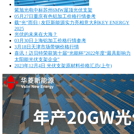
紫旭光电中标苏州6MW屋顶光伏支架
05月27日重庆有色铝加工价格行情参考
载“光”而归 | 友巨新能源实力亮相意大利KEY ENERGY
2025
光伏的未来在大海？
03月30日上海铝加工价格行情参考
3月18日天津市场带钢价格行情
喜讯！迈贝特荣获第十届“光能杯”2022年度“最具影响力
太阳能光伏支架企业”
2023年12月4日 光伏支架原材料价格汇总(上午)