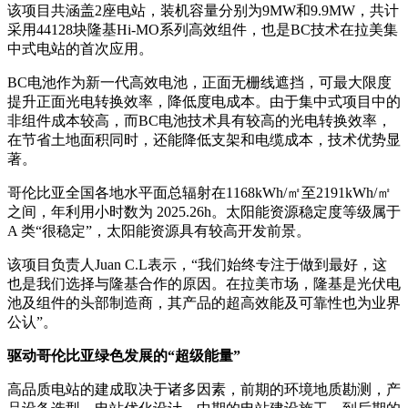
该项目共涵盖2座电站，装机容量分别为9MW和9.9MW，共计
采用44128块隆基Hi-MO系列高效组件，也是BC技术在拉美集
中式电站的首次应用。
BC电池作为新一代高效电池，正面无栅线遮挡，可最大限度
提升正面光电转换效率，降低度电成本。由于集中式项目中的
非组件成本较高，而BC电池技术具有较高的光电转换效率，
在节省土地面积同时，还能降低支架和电缆成本，技术优势显
著。
哥伦比亚全国各地水平面总辐射在1168kWh/㎡至2191kWh/㎡
之间，年利用小时数为 2025.26h。太阳能资源稳定度等级属于
A 类“很稳定”，太阳能资源具有较高开发前景。
该项目负责人Juan C.L表示，“我们始终专注于做到最好，这
也是我们选择与隆基合作的原因。在拉美市场，隆基是光伏电
池及组件的头部制造商，其产品的超高效能及可靠性也为业界
公认”。
驱动哥伦比亚绿色发展的“超级能量”
高品质电站的建成取决于诸多因素，前期的环境地质勘测，产