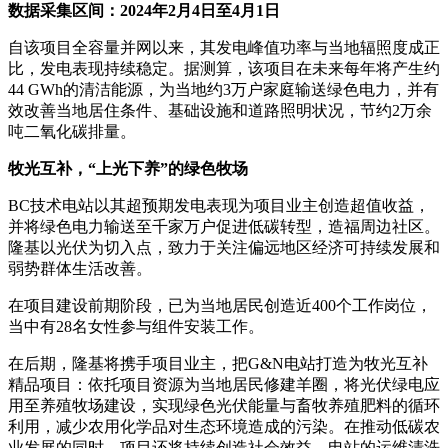
数据采集区间：2024年2月4日至4月1日
自该项目全容量并网以来，其发电峰值功率与当地辐照度成正
比，发电表现持续稳定。据测算，该项目在未来每年将产生约
44 GWh的清洁能源，为当地约3万户家庭输送绿色电力，并有
效改善当地居住条件、基础设施和道路照明状况，节约2万余
吨二氧化碳排量。
牧光互补，“上光下养”的绿色牧场
BC技术电站以其超预期发电表现为项目业主创造超值收益，
并将绿色电力输送至千家万户促进低碳转型，造福周边社区。
隆基以光伏为切入点，致力于关注偏远地区经济可持续发展和
弱势群体生活改善。
在项目建设前期阶段，已为当地居民创造近400个工作岗位，
当中有28名女性参与组件安装工作。
在后期，隆基将携手项目业主，把G&N电站打造为牧光互补
精品项目：依托项目资源为当地居民修建羊圈，将光伏绿电应
用至养殖牧场建设，实现绿色光伏能量与畜牧养殖肥料的循环
利用，减少农用化学品对生态环境造成的污染。在推动低碳农
业发展的同时，项目还将持续创造社会效益，电站的运维清洗