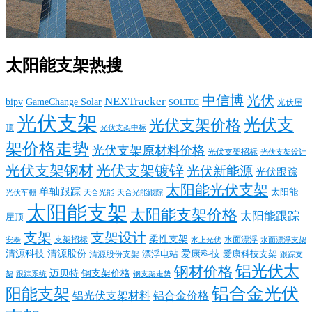
太阳能支架热搜
中信博
光伏
NEXTracker
bipv
GameChange Solar
SOLTEC
光伏屋
光伏支架
光伏支
光伏支架价格
顶
光伏支架中标
架价格走势
光伏支架原材料价格
光伏支架招标
光伏支架设计
光伏支架钢材
光伏支架镀锌
光伏新能源
光伏跟踪
太阳能光伏支架
单轴跟踪
太阳能
光伏车棚
天合光能
天合光能跟踪
太阳能支架
太阳能支架价格
太阳能跟踪
屋顶
支架
支架设计
柔性支架
支架招标
水面漂浮
安泰
水面漂浮支架
水上光伏
清源科技
爱康科技
清源股份
清源股份支架
漂浮电站
爱康科技支架
跟踪支
铝光伏太
钢材价格
迈贝特
钢支架价格
架
跟踪系统
钢支架走势
铝合金光伏
阳能支架
铝光伏支架材料
铝合金价格