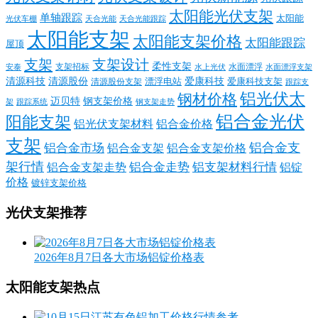
太阳能光伏支架
单轴跟踪
太阳能
光伏车棚
天合光能
天合光能跟踪
太阳能支架
太阳能支架价格
太阳能跟踪
屋顶
支架
支架设计
柔性支架
支架招标
水面漂浮
安泰
水面漂浮支架
水上光伏
清源科技
爱康科技
清源股份
清源股份支架
漂浮电站
爱康科技支架
跟踪支
铝光伏太
钢材价格
迈贝特
钢支架价格
架
跟踪系统
钢支架走势
铝合金光伏
阳能支架
铝光伏支架材料
铝合金价格
支架
铝合金支
铝合金市场
铝合金支架
铝合金支架价格
架行情
铝合金走势
铝支架材料行情
铝合金支架走势
铝锭
价格
镀锌支架价格
光伏支架推荐
2026年8月7日各大市场铝锭价格表
太阳能支架热点