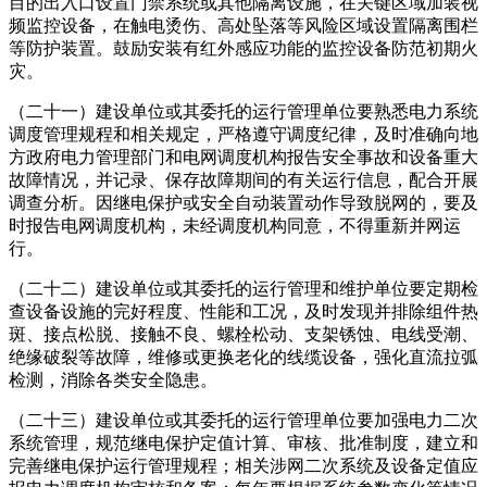
目的出入口设置门禁系统或其他隔离设施，在关键区域加装视
频监控设备，在触电烫伤、高处坠落等风险区域设置隔离围栏
等防护装置。鼓励安装有红外感应功能的监控设备防范初期火
灾。
（二十一）建设单位或其委托的运行管理单位要熟悉电力系统
调度管理规程和相关规定，严格遵守调度纪律，及时准确向地
方政府电力管理部门和电网调度机构报告安全事故和设备重大
故障情况，并记录、保存故障期间的有关运行信息，配合开展
调查分析。因继电保护或安全自动装置动作导致脱网的，要及
时报告电网调度机构，未经调度机构同意，不得重新并网运
行。
（二十二）建设单位或其委托的运行管理和维护单位要定期检
查设备设施的完好程度、性能和工况，及时发现并排除组件热
斑、接点松脱、接触不良、螺栓松动、支架锈蚀、电线受潮、
绝缘破裂等故障，维修或更换老化的线缆设备，强化直流拉弧
检测，消除各类安全隐患。
（二十三）建设单位或其委托的运行管理单位要加强电力二次
系统管理，规范继电保护定值计算、审核、批准制度，建立和
完善继电保护运行管理规程；相关涉网二次系统及设备定值应