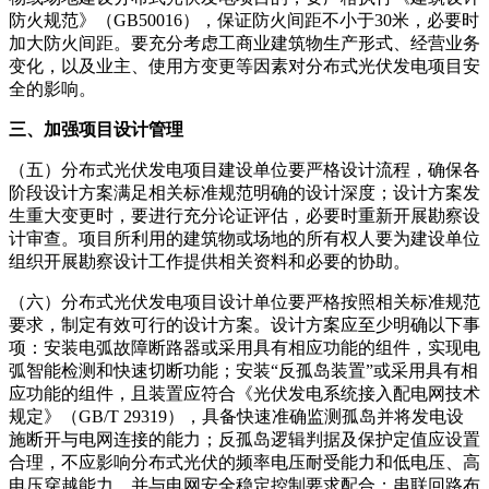
防火规范》（GB50016），保证防火间距不小于30米，必要时
加大防火间距。要充分考虑工商业建筑物生产形式、经营业务
变化，以及业主、使用方变更等因素对分布式光伏发电项目安
全的影响。
三、加强项目设计管理
（五）分布式光伏发电项目建设单位要严格设计流程，确保各
阶段设计方案满足相关标准规范明确的设计深度；设计方案发
生重大变更时，要进行充分论证评估，必要时重新开展勘察设
计审查。项目所利用的建筑物或场地的所有权人要为建设单位
组织开展勘察设计工作提供相关资料和必要的协助。
（六）分布式光伏发电项目设计单位要严格按照相关标准规范
要求，制定有效可行的设计方案。设计方案应至少明确以下事
项：安装电弧故障断路器或采用具有相应功能的组件，实现电
弧智能检测和快速切断功能；安装“反孤岛装置”或采用具有相
应功能的组件，且装置应符合《光伏发电系统接入配电网技术
规定》（GB/T 29319），具备快速准确监测孤岛并将发电设
施断开与电网连接的能力；反孤岛逻辑判据及保护定值应设置
合理，不应影响分布式光伏的频率电压耐受能力和低电压、高
电压穿越能力，并与电网安全稳定控制要求配合；串联回路布