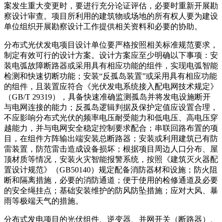
案发生重大变更时，要进行充分论证评估，必要时重新开展勘
察设计审查。项目所利用的建筑物或场地的所有权人要为建设
单位组织开展勘察设计工作提供相关资料和必要的协助。
分布式光伏发电项目设计单位要严格按照相关标准规范要求，
制定有效可行的设计方案。设计方案应至少明确以下事项：安
装电弧故障断路器或采用具有相应功能的组件，实现电弧智能
检测和快速切断功能；安装“反孤岛装置”或采用具有相应功能
的组件，且装置应符合《光伏发电系统接入配电网技术规定》
（GB/T 29319），具备快速准确监测孤岛并将发电设施断开
与电网连接的能力；反孤岛逻辑判据及保护定值应设置合理，
不应影响分布式光伏的频率电压耐受能力和低电压、高电压穿
越能力，并与电网安全稳定控制要求配合；串联回路布置的项
目，在组件方阵输出端安装总断路器；安装或利用建筑已有防
雷装置，防范雷击造成设备损坏；根据项目周边人口分布、屋
顶材质等情况，安装火灾智能报警系统，按照《建筑灭火器配
置设计规范》（GB50140）规定配备消防器材和设施；防火阻
断和隔离措施，必要的消防通道；便于使用的检修通道及必要
的安全绳挂点；基础安装维护的防风防坠措施；应对大风、暴
雨等极端天气的措施。
分布式发电项目的光伏组件、逆变器、并网开关（断路器）、