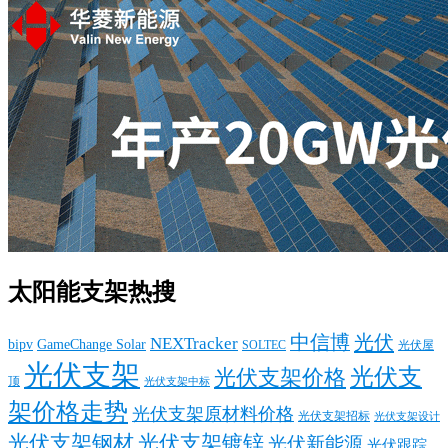
太阳能支架热搜
中信博
光伏
NEXTracker
bipv
GameChange Solar
SOLTEC
光伏屋
光伏支架
光伏支
光伏支架价格
顶
光伏支架中标
架价格走势
光伏支架原材料价格
光伏支架招标
光伏支架设计
光伏支架钢材
光伏支架镀锌
光伏新能源
光伏跟踪