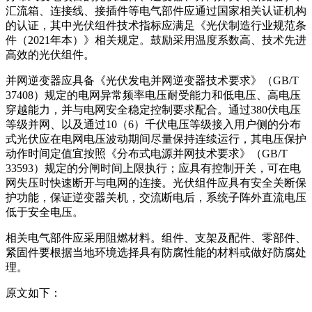
汇流箱、连接线、接插件等电气部件应通过国家相关认证机构
的认证，其中光伏组件技术指标应满足《光伏制造行业规范条
件（2021年本）》相关规定。鼓励采用温度系数高、技术先进
高效的光伏组件。
并网逆变器应具备《光伏发电并网逆变器技术要求》（GB/T
37408）规定的电网异常频率电压耐受能力和低电压、高电压
穿越能力，并与电网安全稳定控制要求配合。通过380伏电压
等级并网、以及通过10（6）千伏电压等级接入用户侧的分布
式光伏应在电网电压波动期间尽量保持连续运行，其电压保护
动作时间定值宜按照《分布式电源并网技术要求》（GB/T
33593）规定的分闸时间上限执行；应具有控制开关，可在电
网失压时快速断开与电网的连接。光伏组件应具有安全关断保
护功能，保证逆变器关机，交流断电后，系统子阵外直流电压
低于安全电压。
相关电气部件应采用阻燃材料。组件、支架及配件、零部件、
紧固件要根据当地环境选择具有防腐性能的材料或做好防腐处
理。
原文如下：