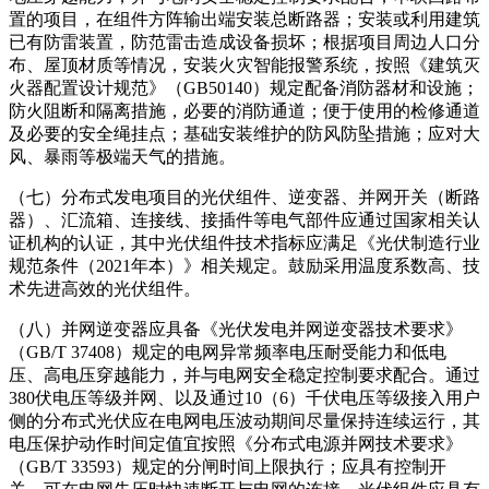
置的项目，在组件方阵输出端安装总断路器；安装或利用建筑
已有防雷装置，防范雷击造成设备损坏；根据项目周边人口分
布、屋顶材质等情况，安装火灾智能报警系统，按照《建筑灭
火器配置设计规范》（GB50140）规定配备消防器材和设施；
防火阻断和隔离措施，必要的消防通道；便于使用的检修通道
及必要的安全绳挂点；基础安装维护的防风防坠措施；应对大
风、暴雨等极端天气的措施。
（七）分布式发电项目的光伏组件、逆变器、并网开关（断路
器）、汇流箱、连接线、接插件等电气部件应通过国家相关认
证机构的认证，其中光伏组件技术指标应满足《光伏制造行业
规范条件（2021年本）》相关规定。鼓励采用温度系数高、技
术先进高效的光伏组件。
（八）并网逆变器应具备《光伏发电并网逆变器技术要求》
（GB/T 37408）规定的电网异常频率电压耐受能力和低电
压、高电压穿越能力，并与电网安全稳定控制要求配合。通过
380伏电压等级并网、以及通过10（6）千伏电压等级接入用户
侧的分布式光伏应在电网电压波动期间尽量保持连续运行，其
电压保护动作时间定值宜按照《分布式电源并网技术要求》
（GB/T 33593）规定的分闸时间上限执行；应具有控制开