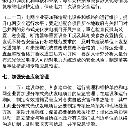
报电力调度机构审核和备案；每年要根据系统参数变化等情况
复核继电保护定值，保证电力二次设备安全运行。
（二十四）电网企业要加强输配电设备和线路的运行维护，提
升电网安全运行水平；要定期配合项目所在地政府有关部门对
已并网的分布式光伏发电项目开展抽查，重点检查反孤岛装
置、逆变器、断路器等重要设备工况及其相关参数设置情况，
发现不符合安全运行标准规范要求的，及时向建设单位下发整
改通知单，对未按期完成整改或整改不合格的，可停运处理，
直至整改合格并验收通过后方可并网；要深入研究分析大量分
布式光伏发电接入可能对电力系统造成的安全风险，制定落实
反事故措施和专项应急预案。
七、加强安全应急管理
（二十五）建设单位、各参建单位、运行管理和维护单位和电
网企业要加强分布式光伏发电项目的应急管理，在建设和运行
期间，制定有效措施妥善应对各类自然灾害和事故险情，其中
工商业分布式光伏发电项目还要制定专项应急预案和现场处置
方案，定期开展演练，储备必要抢险救援物资；强化应急协调
联动，建立健全与项目所在地政府有关部门及周边单位的联络
沟通机制，及时获取灾害信息，共享应急资源。