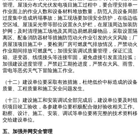
管理。屋顶分布式光伏发电项目施工过程中，要合理安排单一
作业面上的作业人数和设备材料堆放数量，防范人员设备局部
过度集中造成坍塌事故；施工现场要加强安全防护，在临边临
空区域、屋顶采光带等部位设置永久护栏，在屋顶周边加装防
护网；及时清理施工场地及其周边易燃易爆物品，采取设置隔
离区、配备消防器材等措施防范动火作业引发的火灾风险；厂
房屋顶项目施工中，要检测厂房可燃废气排放情况，严禁动火
作业期间排放可燃废气；加强安装调试质量管理，保证汇流
箱、逆变器、线缆接头等连接牢固，避免虚接引发直流拉弧；
加强建设进度管理，严禁赶工期抢进度，严禁在大风、雨雪、
雷电等恶劣天气下冒险施工作业。
（十二）建设单位要采取有效措施，杜绝低价中标造成的设备
质量、工程质量和施工安全问题发生。
（十三）建设施工和安装调试全部完成后，建设单位要及时组
织项目竣工验收，各参建单位要积极配合做好验收相关工作。
勘察、设计、施工、安装、调试等单位要将完整的技术资料移
交给建设单位。
五、加强并网安全管理