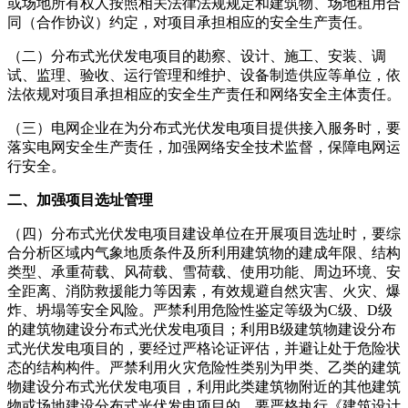
或场地所有权人按照相关法律法规规定和建筑物、场地租用合
同（合作协议）约定，对项目承担相应的安全生产责任。
（二）分布式光伏发电项目的勘察、设计、施工、安装、调
试、监理、验收、运行管理和维护、设备制造供应等单位，依
法依规对项目承担相应的安全生产责任和网络安全主体责任。
（三）电网企业在为分布式光伏发电项目提供接入服务时，要
落实电网安全生产责任，加强网络安全技术监督，保障电网运
行安全。
二、加强项目选址管理
（四）分布式光伏发电项目建设单位在开展项目选址时，要综
合分析区域内气象地质条件及所利用建筑物的建成年限、结构
类型、承重荷载、风荷载、雪荷载、使用功能、周边环境、安
全距离、消防救援能力等因素，有效规避自然灾害、火灾、爆
炸、坍塌等安全风险。严禁利用危险性鉴定等级为C级、D级
的建筑物建设分布式光伏发电项目；利用B级建筑物建设分布
式光伏发电项目的，要经过严格论证评估，并避让处于危险状
态的结构构件。严禁利用火灾危险性类别为甲类、乙类的建筑
物建设分布式光伏发电项目，利用此类建筑物附近的其他建筑
物或场地建设分布式光伏发电项目的，要严格执行《建筑设计