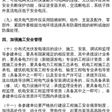
关，可在电网失压时快速断开与电网的连接。光伏组件应具有
安全关断保护功能，保证逆变器关机，交流断电后，系统子阵
外直流电压低于安全电压。
（九）相关电气部件应采用阻燃材料。组件、支架及配件、零
部件、紧固件要根据当地环境选择具有防腐性能的材料或做好
防腐处理。
四、加强施工安全管理
（十）分布式光伏发电项目的设计、施工、安装、调试和监理
等参建单位，要具有国家规定的相应资质。其中承揽设计业务
的，要具备电力行业（新能源发电）专业的工程设计资质；承
揽施工业务的，要具备电力工程施工总承包、机电工程施工总
承包、建筑机电安装工程专业承包、输变工程电专业承包等资
质（具备其中之一即可）以及安全生产许可证；承揽升压站、
送出线路等涉网工程电气设备安装调试业务的，应当具备承装
（修、试）电力设施许可证；承揽监理业务的，要具备电力工
程监理、机电安装工程监理等资质（具备其中之一即可）。各
参建单位应在资质许可范围内承揽业务。
（十一）各参建单位要严格执行建设工程施工安全规章制度，
加强高处作业、动火作业、带电作业、起重吊装等高风险作业