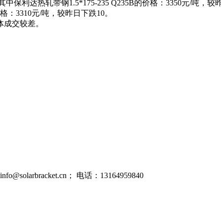
达热轧带钢1.5*175-235 Q235B的价格：3350元/吨，较昨日下
的价格：3310元/吨，较昨日下跌10。
体成交较差。
rbracket.cn； 电话：13164959840