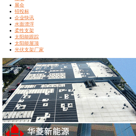
展会
招投标
企业快讯
水面漂浮
柔性支架
太阳能跟踪
太阳能屋顶
光伏支架厂家