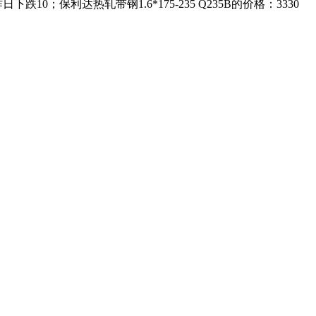
跌10；保利达热轧带钢1.6*175-235 Q235B的价格：3330