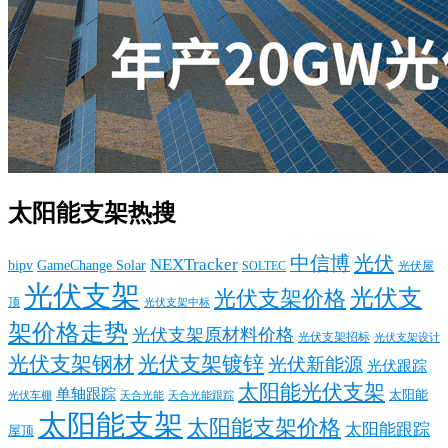
太阳能支架热搜
中信博
光伏
NEXTracker
bipv
GameChange Solar
SOLTEC
光伏屋
光伏支架
光伏支
光伏支架价格
顶
光伏支架中标
架价格走势
光伏支架原材料价格
光伏支架招标
光伏支架设计
光伏支架钢材
光伏支架镀锌
光伏新能源
光伏跟踪
太阳能光伏支架
单轴跟踪
太阳能
光伏车棚
天合光能
天合光能跟踪
太阳能支架
太阳能支架价格
太阳能跟踪
屋顶