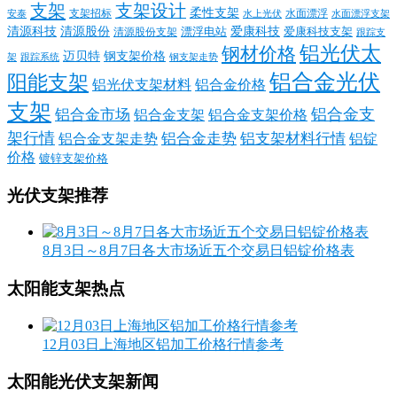
支架
支架设计
柔性支架
支架招标
水面漂浮
安泰
水面漂浮支架
水上光伏
清源科技
爱康科技
清源股份
清源股份支架
漂浮电站
爱康科技支架
跟踪支
铝光伏太
钢材价格
迈贝特
钢支架价格
架
跟踪系统
钢支架走势
铝合金光伏
阳能支架
铝光伏支架材料
铝合金价格
支架
铝合金支
铝合金市场
铝合金支架
铝合金支架价格
架行情
铝合金走势
铝支架材料行情
铝合金支架走势
铝锭
价格
镀锌支架价格
光伏支架推荐
8月3日～8月7日各大市场近五个交易日铝锭价格表
太阳能支架热点
12月03日上海地区铝加工价格行情参考
太阳能光伏支架新闻