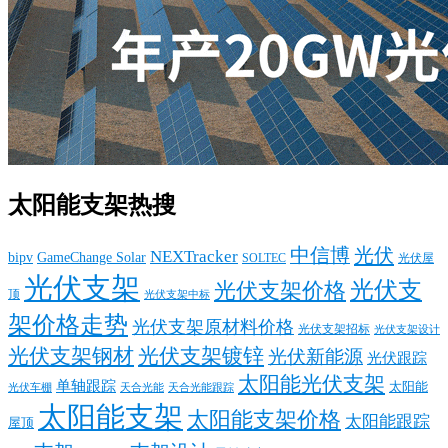
太阳能支架热搜
中信博
光伏
NEXTracker
bipv
GameChange Solar
SOLTEC
光伏屋
光伏支架
光伏支
光伏支架价格
顶
光伏支架中标
架价格走势
光伏支架原材料价格
光伏支架招标
光伏支架设计
光伏支架钢材
光伏支架镀锌
光伏新能源
光伏跟踪
太阳能光伏支架
单轴跟踪
太阳能
光伏车棚
天合光能
天合光能跟踪
太阳能支架
太阳能支架价格
太阳能跟踪
屋顶