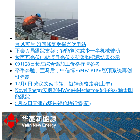
台风灾后 如何修复受损光伏电站
正泰入局跟踪支架：智能算法减少一半机械转动
拉西瓦光伏电站项目光伏支架采购招标结果公示
09月28日长江综合铝加工价格行情参考
牵手奔驰、宝马后，中信博36MW BIPV智顶系统再创
“起”迹！
12月6日 光伏支架带钢、镀锌价格走势(上午)
Novel Energy安装20MW的由Mechatron提供的双轴太阳
能跟踪
5月22日天津市场带钢价格行情(新)