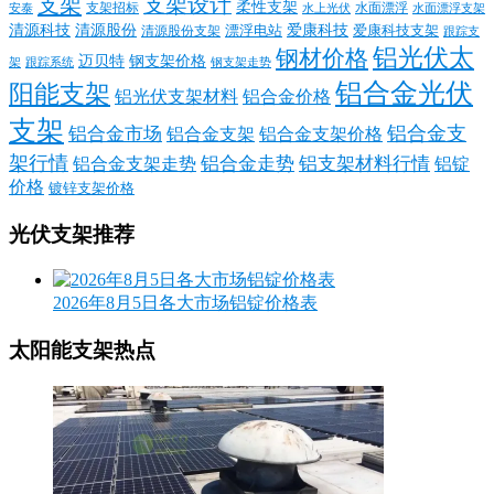
支架
支架设计
柔性支架
支架招标
水面漂浮
安泰
水面漂浮支架
水上光伏
清源科技
爱康科技
清源股份
清源股份支架
漂浮电站
爱康科技支架
跟踪支
铝光伏太
钢材价格
迈贝特
钢支架价格
架
跟踪系统
钢支架走势
铝合金光伏
阳能支架
铝光伏支架材料
铝合金价格
支架
铝合金支
铝合金市场
铝合金支架
铝合金支架价格
架行情
铝合金走势
铝支架材料行情
铝合金支架走势
铝锭
价格
镀锌支架价格
光伏支架推荐
2026年8月5日各大市场铝锭价格表
太阳能支架热点