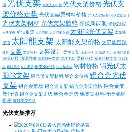
光伏支架
光伏支
光伏支架价格
顶
光伏支架中标
架价格走势
光伏支架原材料价格
光伏支架招标
光伏支架设计
光伏支架钢材
光伏支架镀锌
光伏新能源
光伏跟踪
太阳能光伏支架
单轴跟踪
太阳能
光伏车棚
天合光能
天合光能跟踪
太阳能支架
太阳能支架价格
太阳能跟踪
屋顶
支架
支架设计
柔性支架
支架招标
水面漂浮
安泰
水面漂浮支架
水上光伏
清源科技
爱康科技
清源股份
清源股份支架
漂浮电站
爱康科技支架
跟踪支
铝光伏太
钢材价格
迈贝特
钢支架价格
架
跟踪系统
钢支架走势
铝合金光伏
阳能支架
铝光伏支架材料
铝合金价格
支架
铝合金支
铝合金市场
铝合金支架
铝合金支架价格
架行情
铝合金走势
铝支架材料行情
铝合金支架走势
铝锭
价格
镀锌支架价格
光伏支架推荐
2026年8月6日各大市场铝锭价格表