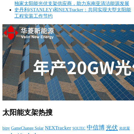
独家太阳能光伏支架供应商，助力东南亚清洁能源发展
史丹利(STANLEY)和NEXTracker：共同实现大型太阳能
工程安装工作节约
太阳能支架热搜
中信博
光伏
NEXTracker
bipv
GameChange Solar
SOLTEC
光伏屋