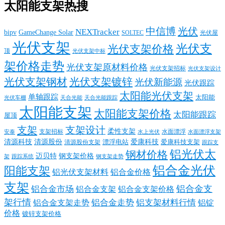
太阳能支架热搜
中信博
光伏
NEXTracker
bipv
GameChange Solar
SOLTEC
光伏屋
光伏支架
光伏支
光伏支架价格
顶
光伏支架中标
架价格走势
光伏支架原材料价格
光伏支架招标
光伏支架设计
光伏支架钢材
光伏支架镀锌
光伏新能源
光伏跟踪
太阳能光伏支架
单轴跟踪
太阳能
光伏车棚
天合光能
天合光能跟踪
太阳能支架
太阳能支架价格
太阳能跟踪
屋顶
支架
支架设计
柔性支架
支架招标
水面漂浮
安泰
水面漂浮支架
水上光伏
清源科技
爱康科技
清源股份
清源股份支架
漂浮电站
爱康科技支架
跟踪支
铝光伏太
钢材价格
迈贝特
钢支架价格
架
跟踪系统
钢支架走势
铝合金光伏
阳能支架
铝光伏支架材料
铝合金价格
支架
铝合金支
铝合金市场
铝合金支架
铝合金支架价格
架行情
铝合金走势
铝支架材料行情
铝合金支架走势
铝锭
价格
镀锌支架价格