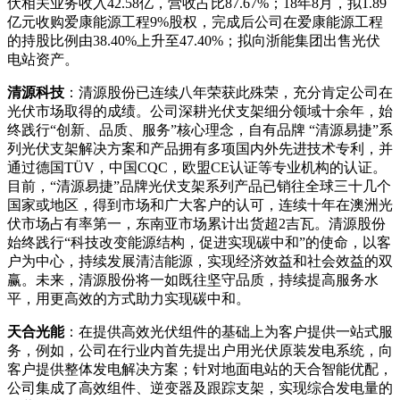
伏相关业务收入42.58亿，营收占比87.67%；18年8月，拟1.89
亿元收购爱康能源工程9%股权，完成后公司在爱康能源工程
的持股比例由38.40%上升至47.40%；拟向浙能集团出售光伏
电站资产。
清源科技
：清源股份已连续八年荣获此殊荣，充分肯定公司在
光伏市场取得的成绩。公司深耕光伏支架细分领域十余年，始
终践行“创新、品质、服务”核心理念，自有品牌 “清源易捷”系
列光伏支架解决方案和产品拥有多项国内外先进技术专利，并
通过德国TÜV，中国CQC，欧盟CE认证等专业机构的认证。
目前，“清源易捷”品牌光伏支架系列产品已销往全球三十几个
国家或地区，得到市场和广大客户的认可，连续十年在澳洲光
伏市场占有率第一，东南亚市场累计出货超2吉瓦。清源股份
始终践行“科技改变能源结构，促进实现碳中和”的使命，以客
户为中心，持续发展清洁能源，实现经济效益和社会效益的双
赢。未来，清源股份将一如既往坚守品质，持续提高服务水
平，用更高效的方式助力实现碳中和。
天合光能
：在提供高效光伏组件的基础上为客户提供一站式服
务，例如，公司在行业内首先提出户用光伏原装发电系统，向
客户提供整体发电解决方案；针对地面电站的天合智能优配，
公司集成了高效组件、逆变器及跟踪支架，实现综合发电量的