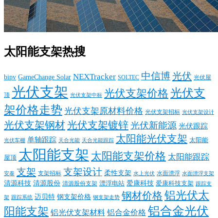
太阳能支架热搜
中信博
光伏
NEXTracker
bipv
GameChange Solar
SOLTEC
光伏屋
光伏支架
光伏支
光伏支架价格
顶
光伏支架中标
架价格走势
光伏支架原材料价格
光伏支架招标
光伏支架设计
光伏支架钢材
光伏支架镀锌
光伏新能源
光伏跟踪
太阳能光伏支架
单轴跟踪
太阳能
光伏车棚
天合光能
天合光能跟踪
太阳能支架
太阳能支架价格
太阳能跟踪
屋顶
支架
支架设计
柔性支架
支架招标
水面漂浮
安泰
水面漂浮支架
水上光伏
清源科技
爱康科技
清源股份
清源股份支架
漂浮电站
爱康科技支架
跟踪支
铝光伏太
钢材价格
迈贝特
钢支架价格
架
跟踪系统
钢支架走势
铝合金光伏
阳能支架
铝光伏支架材料
铝合金价格