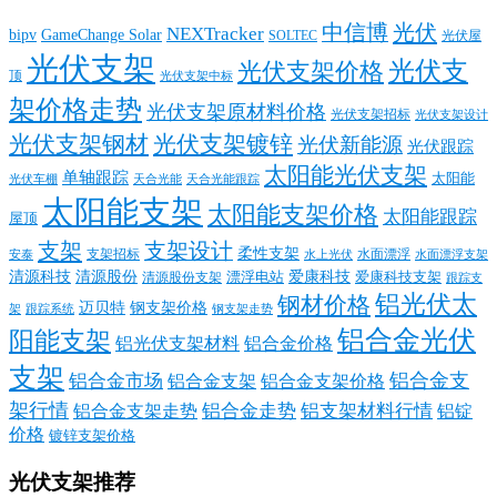
中信博
光伏
NEXTracker
bipv
GameChange Solar
SOLTEC
光伏屋
光伏支架
光伏支
光伏支架价格
顶
光伏支架中标
架价格走势
光伏支架原材料价格
光伏支架招标
光伏支架设计
光伏支架钢材
光伏支架镀锌
光伏新能源
光伏跟踪
太阳能光伏支架
单轴跟踪
太阳能
光伏车棚
天合光能
天合光能跟踪
太阳能支架
太阳能支架价格
太阳能跟踪
屋顶
支架
支架设计
柔性支架
支架招标
水面漂浮
安泰
水面漂浮支架
水上光伏
清源科技
爱康科技
清源股份
清源股份支架
漂浮电站
爱康科技支架
跟踪支
铝光伏太
钢材价格
迈贝特
钢支架价格
架
跟踪系统
钢支架走势
铝合金光伏
阳能支架
铝光伏支架材料
铝合金价格
支架
铝合金支
铝合金市场
铝合金支架
铝合金支架价格
架行情
铝合金走势
铝支架材料行情
铝合金支架走势
铝锭
价格
镀锌支架价格
光伏支架推荐