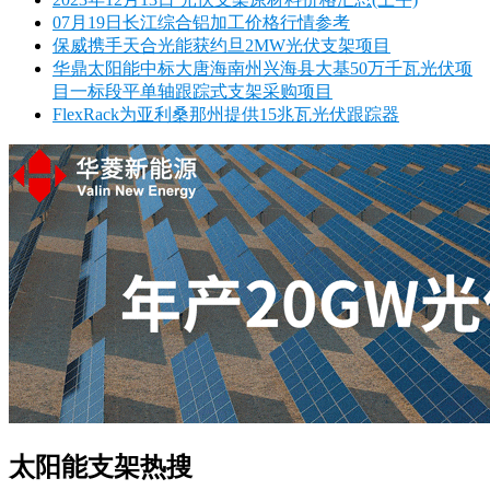
07月19日长江综合铝加工价格行情参考
保威携手天合光能获约旦2MW光伏支架项目
华鼎太阳能中标大唐海南州兴海县大基50万千瓦光伏项
目一标段平单轴跟踪式支架采购项目
FlexRack为亚利桑那州提供15兆瓦光伏跟踪器
太阳能支架热搜