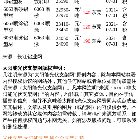
25590
07-01
印铝型材
纹转印
吨
税
6063磨砂铝
6063 磨
元/
含
22950-
2021-
东莞
140
22970
07-01
型材
砂
吨
税
6063喷涂铝
6063 喷
元/
含
23410-
2021-
东莞
120
23450
07-01
型材
涂
吨
税
6063电泳铝
6063 电
元/
含
24050-
2021-
东莞
190
24090
07-01
型材
泳
吨
税
来源：长江铝业网
太阳能光伏支架网版权声明：
凡注明来源为“太阳能光伏支架网”原创内容，除与本网站签署
内容授权协议的网站外，其他任何网站或者单位如需转载需注
明来源（太阳能光伏支架网）。凡本网注明“来源：xxx（非太
阳能光伏支架网）”的内容，均转载自其它媒体，目的在于传
播更多信息，但并不意味着太阳能光伏支架网赞同其观点或证
实其描述，文章以及引用的图片（或配图）内容仅供参考。本
网站转载的其它媒体内容如需转载，请与稿件来源方联系，如
产生任何版权问题与本网无关。如有涉及版权问题，可联系我
们删除处理。
光伏支架
太阳能支架
铝合金支架走势