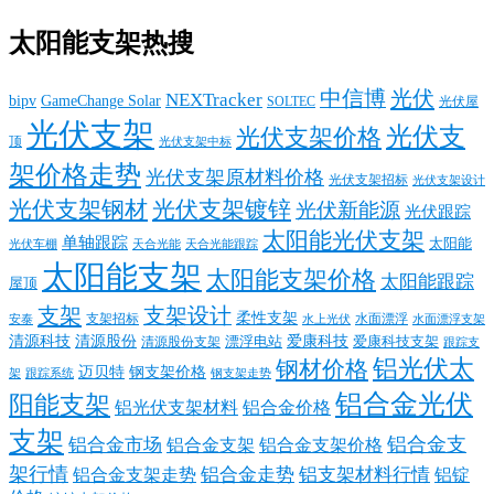
太阳能支架热搜
中信博
光伏
NEXTracker
bipv
GameChange Solar
SOLTEC
光伏屋
光伏支架
光伏支
光伏支架价格
顶
光伏支架中标
架价格走势
光伏支架原材料价格
光伏支架招标
光伏支架设计
光伏支架钢材
光伏支架镀锌
光伏新能源
光伏跟踪
太阳能光伏支架
单轴跟踪
太阳能
光伏车棚
天合光能
天合光能跟踪
太阳能支架
太阳能支架价格
太阳能跟踪
屋顶
支架
支架设计
柔性支架
支架招标
水面漂浮
安泰
水面漂浮支架
水上光伏
清源科技
爱康科技
清源股份
清源股份支架
漂浮电站
爱康科技支架
跟踪支
铝光伏太
钢材价格
迈贝特
钢支架价格
架
跟踪系统
钢支架走势
铝合金光伏
阳能支架
铝光伏支架材料
铝合金价格
支架
铝合金支
铝合金市场
铝合金支架
铝合金支架价格
架行情
铝合金走势
铝支架材料行情
铝合金支架走势
铝锭