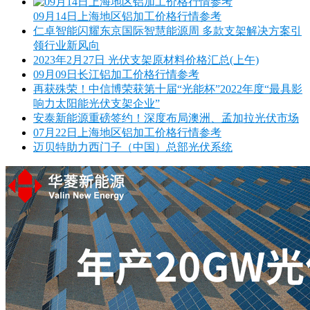
09月14日上海地区铝加工价格行情参考
仁卓智能闪耀东京国际智慧能源周 多款支架解决方案引
领行业新风向
2023年2月27日 光伏支架原材料价格汇总(上午)
09月09日长江铝加工价格行情参考
再获殊荣！中信博荣获第十届“光能杯”2022年度“最具影
响力太阳能光伏支架企业”
安泰新能源重磅签约！深度布局澳洲、孟加拉光伏市场
07月22日上海地区铝加工价格行情参考
迈贝特助力西门子（中国）总部光伏系统