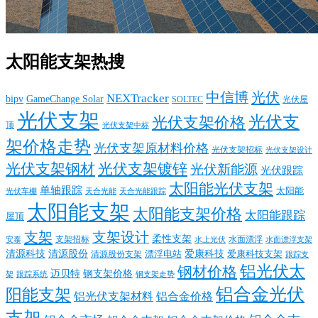
太阳能支架热搜
中信博
光伏
NEXTracker
bipv
GameChange Solar
SOLTEC
光伏屋
光伏支架
光伏支
光伏支架价格
顶
光伏支架中标
架价格走势
光伏支架原材料价格
光伏支架招标
光伏支架设计
光伏支架钢材
光伏支架镀锌
光伏新能源
光伏跟踪
太阳能光伏支架
单轴跟踪
太阳能
光伏车棚
天合光能
天合光能跟踪
太阳能支架
太阳能支架价格
太阳能跟踪
屋顶
支架
支架设计
柔性支架
支架招标
水面漂浮
安泰
水面漂浮支架
水上光伏
清源科技
爱康科技
清源股份
清源股份支架
漂浮电站
爱康科技支架
跟踪支
铝光伏太
钢材价格
迈贝特
钢支架价格
架
跟踪系统
钢支架走势
铝合金光伏
阳能支架
铝光伏支架材料
铝合金价格
支架