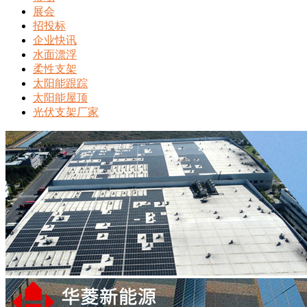
展会
招投标
企业快讯
水面漂浮
柔性支架
太阳能跟踪
太阳能屋顶
光伏支架厂家