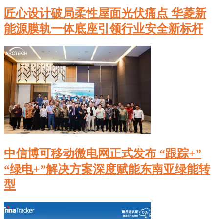
匠心设计破局柔性屋面光伏痛点 华菱新
能源膜轨一体底座引领行业安全新标杆
中信博可移动微电网正式发布 “跟踪+”
“绿电+”解决方案深度赋能东南亚绿能转
型