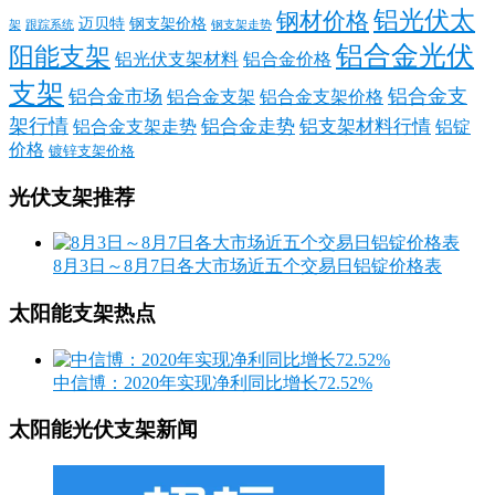
铝光伏太
钢材价格
迈贝特
钢支架价格
架
跟踪系统
钢支架走势
铝合金光伏
阳能支架
铝光伏支架材料
铝合金价格
支架
铝合金支
铝合金市场
铝合金支架
铝合金支架价格
架行情
铝合金走势
铝支架材料行情
铝合金支架走势
铝锭
价格
镀锌支架价格
光伏支架推荐
8月3日～8月7日各大市场近五个交易日铝锭价格表
太阳能支架热点
中信博：2020年实现净利同比增长72.52%
太阳能光伏支架新闻