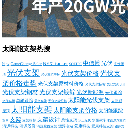
太阳能支架热搜
中信博
光伏
NEXTracker
bipv
GameChange Solar
SOLTEC
光伏屋
光伏支架
光伏支
光伏支架价格
顶
光伏支架中标
架价格走势
光伏支架原材料价格
光伏支架招标
光伏支架设计
光伏支架钢材
光伏支架镀锌
光伏新能源
光伏跟踪
太阳能光伏支架
单轴跟踪
太阳能
光伏车棚
天合光能
天合光能跟踪
太阳能支架
太阳能支架价格
太阳能跟踪
屋顶
支架
支架设计
柔性支架
支架招标
水面漂浮
安泰
水面漂浮支架
水上光伏
清源科技
爱康科技
清源股份
清源股份支架
漂浮电站
爱康科技支架
跟踪支