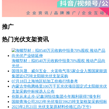
推广
热门光伏支架资讯
海螺型材：拟8540万元收购中恒美70%股权 推动产品向
光伏...
国强兴晟、威尔五金、火蓝电气等5家企业入围国家能源
集团近6万吨太阳能光伏支架采购
07月18日上海地区铝加工价格行情参考
内蒙古华电腾格里100万千瓦光伏项目固定式太阳能光伏
支架采购中标候选人公布
创新从未止步-记鑫润恒信集团今年顺利获得7项专利
国能青海公司2023年光伏项目59625吨支架框架采购招标
2023年2月21日 光伏支架原材料价格汇总(下午)