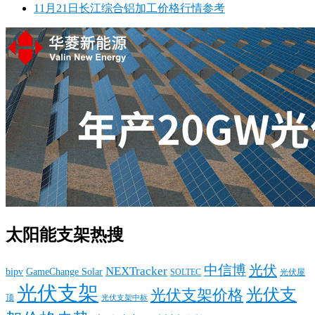
11月21日长江综合铝加工价格行情参考
太阳能支架热搜
中信博
光伏
NEXTracker
bipv
GameChange Solar
SOLTEC
光伏屋
光伏支架
光伏支
光伏支架价格
顶
光伏支架中标