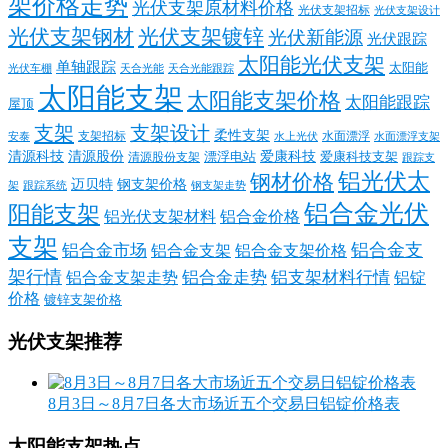
架价格走势
光伏支架原材料价格
光伏支架招标
光伏支架设计
光伏支架钢材
光伏支架镀锌
光伏新能源
光伏跟踪
太阳能光伏支架
单轴跟踪
太阳能
光伏车棚
天合光能
天合光能跟踪
太阳能支架
太阳能支架价格
太阳能跟踪
屋顶
支架
支架设计
柔性支架
支架招标
水面漂浮
安泰
水面漂浮支架
水上光伏
清源科技
爱康科技
清源股份
清源股份支架
漂浮电站
爱康科技支架
跟踪支
铝光伏太
钢材价格
迈贝特
钢支架价格
架
跟踪系统
钢支架走势
铝合金光伏
阳能支架
铝光伏支架材料
铝合金价格
支架
铝合金支
铝合金市场
铝合金支架
铝合金支架价格
架行情
铝合金走势
铝支架材料行情
铝合金支架走势
铝锭
价格
镀锌支架价格
光伏支架推荐
8月3日～8月7日各大市场近五个交易日铝锭价格表
太阳能支架热点