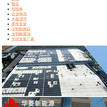
展会
招投标
企业快讯
水面漂浮
柔性支架
太阳能跟踪
太阳能屋顶
光伏支架厂家