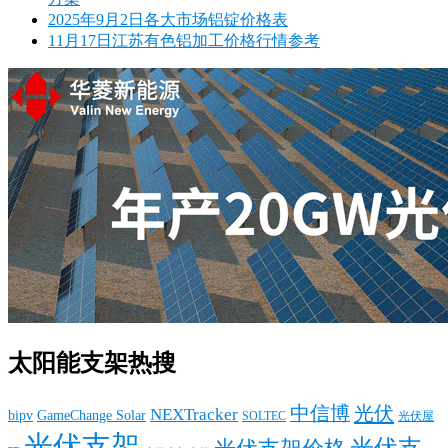
2025年9月2日各大市场铝锭价格表
11月17日江苏有色铝加工价格行情参考
太阳能支架热搜
中信博
光伏
NEXTracker
bipv
GameChange Solar
SOLTEC
光伏屋
光伏支架