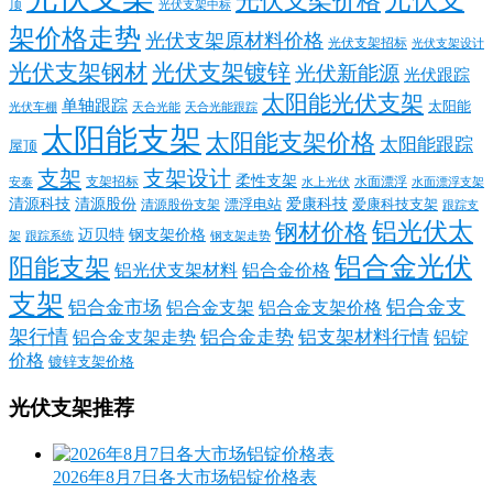
光伏支
光伏支架价格
顶
光伏支架中标
架价格走势
光伏支架原材料价格
光伏支架招标
光伏支架设计
光伏支架钢材
光伏支架镀锌
光伏新能源
光伏跟踪
太阳能光伏支架
单轴跟踪
太阳能
光伏车棚
天合光能
天合光能跟踪
太阳能支架
太阳能支架价格
太阳能跟踪
屋顶
支架
支架设计
柔性支架
支架招标
水面漂浮
安泰
水面漂浮支架
水上光伏
清源科技
爱康科技
清源股份
清源股份支架
漂浮电站
爱康科技支架
跟踪支
铝光伏太
钢材价格
迈贝特
钢支架价格
架
跟踪系统
钢支架走势
铝合金光伏
阳能支架
铝光伏支架材料
铝合金价格
支架
铝合金支
铝合金市场
铝合金支架
铝合金支架价格
架行情
铝合金走势
铝支架材料行情
铝合金支架走势
铝锭
价格
镀锌支架价格
光伏支架推荐
2026年8月7日各大市场铝锭价格表