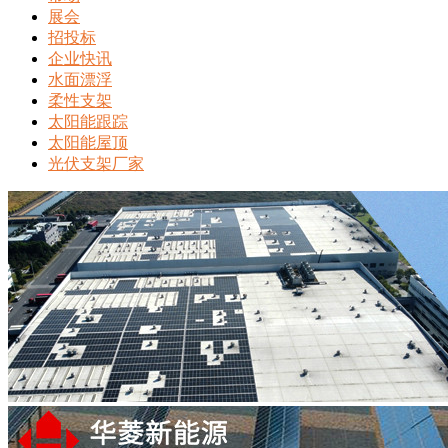
展会
招投标
企业快讯
水面漂浮
柔性支架
太阳能跟踪
太阳能屋顶
光伏支架厂家