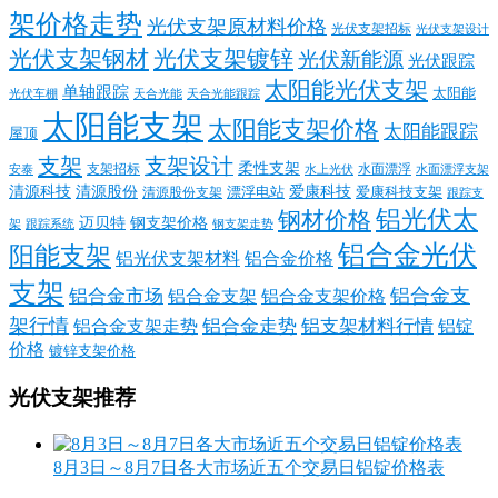
架价格走势
光伏支架原材料价格
光伏支架招标
光伏支架设计
光伏支架钢材
光伏支架镀锌
光伏新能源
光伏跟踪
太阳能光伏支架
单轴跟踪
太阳能
光伏车棚
天合光能
天合光能跟踪
太阳能支架
太阳能支架价格
太阳能跟踪
屋顶
支架
支架设计
柔性支架
支架招标
水面漂浮
安泰
水面漂浮支架
水上光伏
清源科技
爱康科技
清源股份
清源股份支架
漂浮电站
爱康科技支架
跟踪支
铝光伏太
钢材价格
迈贝特
钢支架价格
架
跟踪系统
钢支架走势
铝合金光伏
阳能支架
铝光伏支架材料
铝合金价格
支架
铝合金支
铝合金市场
铝合金支架
铝合金支架价格
架行情
铝合金走势
铝支架材料行情
铝合金支架走势
铝锭
价格
镀锌支架价格
光伏支架推荐
8月3日～8月7日各大市场近五个交易日铝锭价格表