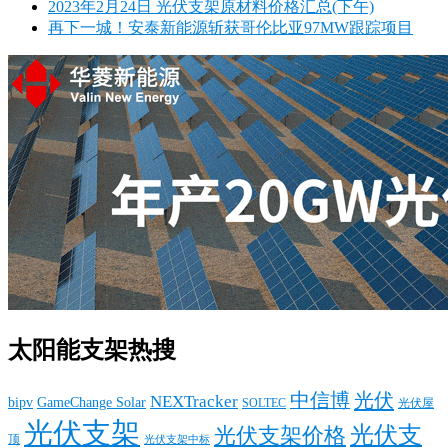
2023年2月24日 光伏支架原材料价格汇总(下午)
再下一城！安泰新能源斩获哥伦比亚97MW跟踪项目
太阳能支架热搜
中信博
光伏
NEXTracker
bipv
GameChange Solar
SOLTEC
光伏屋
光伏支架
光伏支
光伏支架价格
顶
光伏支架中标