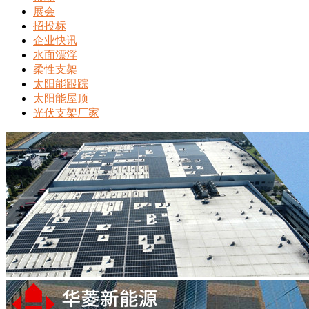
展会
招投标
企业快讯
水面漂浮
柔性支架
太阳能跟踪
太阳能屋顶
光伏支架厂家