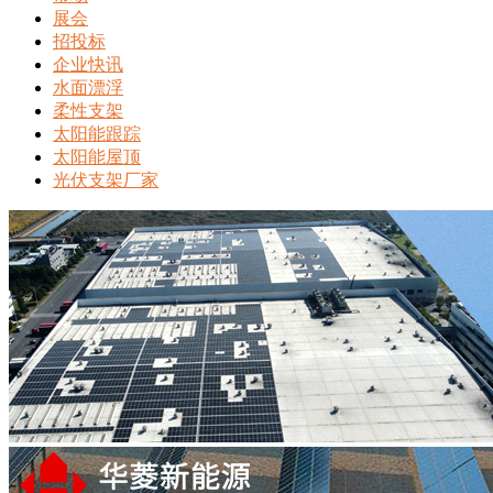
展会
招投标
企业快讯
水面漂浮
柔性支架
太阳能跟踪
太阳能屋顶
光伏支架厂家