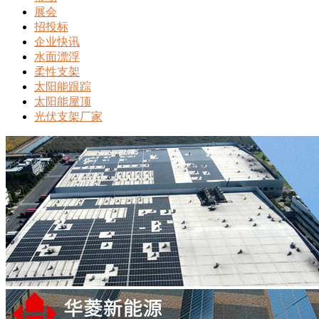
展会
招投标
企业快讯
水面漂浮
柔性支架
太阳能跟踪
太阳能屋顶
光伏支架厂家