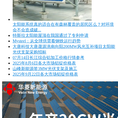
太阳能系统真的适合在有森林覆盖的居民区么？对环境
会不会造成破...
特斯拉太阳能屋顶在我国通过了专利申请
Mysteel：从全球供需看钢铁运行趋势
大唐科技大唐晟源洮南向阳200MW风光互补项目太阳能
光伏支架采购招标
07月14日长江综合铝加工价格行情参考
2025年8月6日各大市场铝锭价格表
山峰新能源签3MW光伏支架及施工
2025年9月22日各大市场铝锭价格表