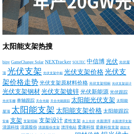
太阳能支架热搜
中信博
光伏
NEXTracker
bipv
GameChange Solar
SOLTEC
光伏屋
光伏支架
光伏支
光伏支架价格
顶
光伏支架中标
架价格走势
光伏支架原材料价格
光伏支架招标
光伏支架设计
光伏支架钢材
光伏支架镀锌
光伏新能源
光伏跟踪
太阳能光伏支架
单轴跟踪
太阳能
光伏车棚
天合光能
天合光能跟踪
太阳能支架
太阳能支架价格
太阳能跟踪
屋顶
支架
支架设计
柔性支架
支架招标
水面漂浮
安泰
水面漂浮支架
水上光伏
清源科技
爱康科技
清源股份
清源股份支架
漂浮电站
爱康科技支架
跟踪支