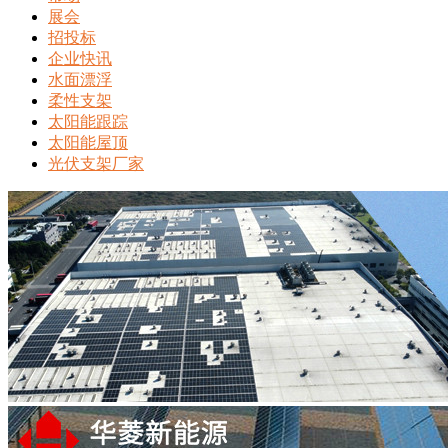
展会
招投标
企业快讯
水面漂浮
柔性支架
太阳能跟踪
太阳能屋顶
光伏支架厂家