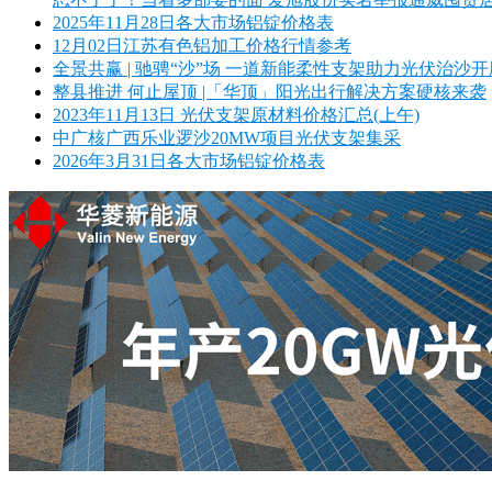
2025年11月28日各大市场铝锭价格表
12月02日江苏有色铝加工价格行情参考
全景共赢 | 驰骋“沙”场 一道新能柔性支架助力光伏治沙
整县推进 何止屋顶 |「华顶」阳光出行解决方案硬核来袭
2023年11月13日 光伏支架原材料价格汇总(上午)
中广核广西乐业逻沙20MW项目光伏支架集采
2026年3月31日各大市场铝锭价格表