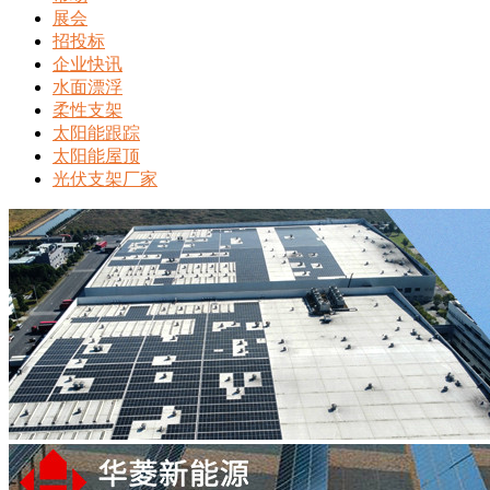
展会
招投标
企业快讯
水面漂浮
柔性支架
太阳能跟踪
太阳能屋顶
光伏支架厂家