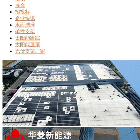
展会
招投标
企业快讯
水面漂浮
柔性支架
太阳能跟踪
太阳能屋顶
光伏支架厂家