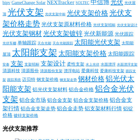
中信博
光伏
NEXTracker
bipv
GameChange Solar
SOLTEC
光伏屋
光伏支架
光伏支
光伏支架价格
顶
光伏支架中标
架价格走势
光伏支架原材料价格
光伏支架招标
光伏支架设计
光伏支架钢材
光伏支架镀锌
光伏新能源
光伏跟踪
太阳能光伏支架
单轴跟踪
太阳能
光伏车棚
天合光能
天合光能跟踪
太阳能支架
太阳能支架价格
太阳能跟踪
屋顶
支架
支架设计
柔性支架
支架招标
水面漂浮
安泰
水面漂浮支架
水上光伏
清源科技
爱康科技
清源股份
清源股份支架
漂浮电站
爱康科技支架
跟踪支
铝光伏太
钢材价格
迈贝特
钢支架价格
架
跟踪系统
钢支架走势
铝合金光伏
阳能支架
铝光伏支架材料
铝合金价格
支架
铝合金支
铝合金市场
铝合金支架
铝合金支架价格
架行情
铝合金走势
铝支架材料行情
铝合金支架走势
铝锭
价格
镀锌支架价格
光伏支架推荐