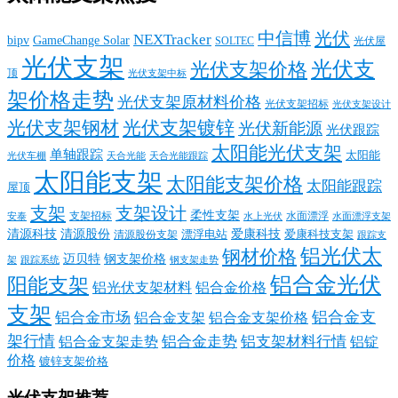
中信博
光伏
NEXTracker
bipv
GameChange Solar
SOLTEC
光伏屋
光伏支架
光伏支
光伏支架价格
顶
光伏支架中标
架价格走势
光伏支架原材料价格
光伏支架招标
光伏支架设计
光伏支架钢材
光伏支架镀锌
光伏新能源
光伏跟踪
太阳能光伏支架
单轴跟踪
太阳能
光伏车棚
天合光能
天合光能跟踪
太阳能支架
太阳能支架价格
太阳能跟踪
屋顶
支架
支架设计
柔性支架
支架招标
水面漂浮
安泰
水面漂浮支架
水上光伏
清源科技
爱康科技
清源股份
清源股份支架
漂浮电站
爱康科技支架
跟踪支
铝光伏太
钢材价格
迈贝特
钢支架价格
架
跟踪系统
钢支架走势
铝合金光伏
阳能支架
铝光伏支架材料
铝合金价格
支架
铝合金支
铝合金市场
铝合金支架
铝合金支架价格
架行情
铝合金走势
铝支架材料行情
铝合金支架走势
铝锭
价格
镀锌支架价格
光伏支架推荐