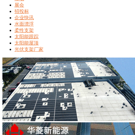
展会
招投标
企业快讯
水面漂浮
柔性支架
太阳能跟踪
太阳能屋顶
光伏支架厂家