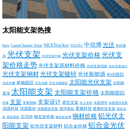
太阳能支架热搜
中信博
光伏
NEXTracker
bipv
GameChange Solar
SOLTEC
光伏屋
光伏支架
光伏支
光伏支架价格
顶
光伏支架中标
架价格走势
光伏支架原材料价格
光伏支架招标
光伏支架设计
光伏支架钢材
光伏支架镀锌
光伏新能源
光伏跟踪
太阳能光伏支架
单轴跟踪
太阳能
光伏车棚
天合光能
天合光能跟踪
太阳能支架
太阳能支架价格
太阳能跟踪
屋顶
支架
支架设计
柔性支架
支架招标
水面漂浮
安泰
水面漂浮支架
水上光伏
清源科技
爱康科技
清源股份
清源股份支架
漂浮电站
爱康科技支架
跟踪支
铝光伏太
钢材价格
迈贝特
钢支架价格
架
跟踪系统
钢支架走势
铝合金光伏
阳能支架
铝光伏支架材料
铝合金价格