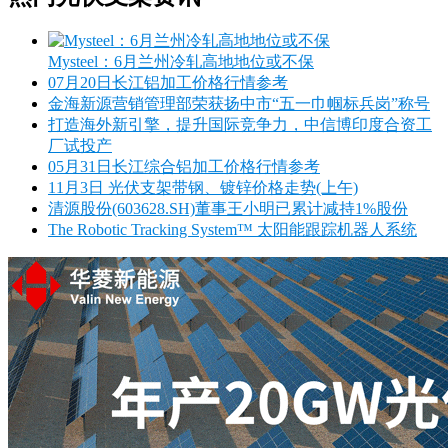
Mysteel：6月兰州冷轧高地地位或不保
07月20日长江铝加工价格行情参考
金海新源营销管理部荣获扬中市“五一巾帼标兵岗”称号
打造海外新引擎，提升国际竞争力，中信博印度合资工
厂试投产
05月31日长江综合铝加工价格行情参考
11月3日 光伏支架带钢、镀锌价格走势(上午)
清源股份(603628.SH)董事王小明已累计减持1%股份
The Robotic Tracking System™ 太阳能跟踪机器人系统